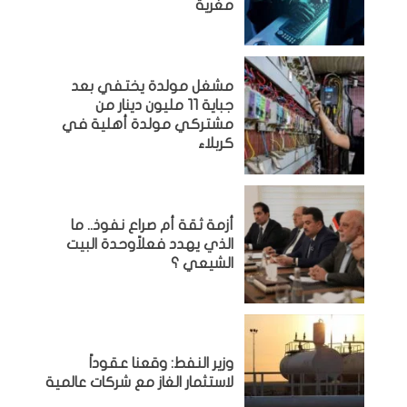
مغرية
مشغل مولدة يختفي بعد
جباية 11 مليون دينار من
مشتركي مولدة أهلية في
كربلاء
أزمة ثقة أم صراع نفوذ.. ما
الذي يهدد فعلاًوحدة البيت
الشيعي ؟
وزير النفط: وقعنا عقوداً
لاستثمار الغاز مع شركات عالمية