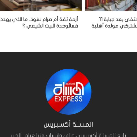
مشغل مولدة يختفي بعد جباية 11
أزمة ثقة أم صراع نفوذ.. ما الذي يهدد
 مشتركي مولدة أهلية
فعلاًوحدة البيت الشيعي ؟
المسلة أكسبريس
تابع المسلة أكسبريس على واتساب وتيلغرام.. الخبر