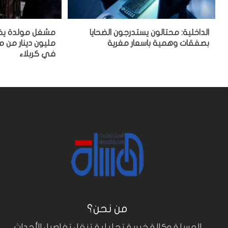
الداخلية: محتالون يستدرجون الضحايا
بصفقات وهمية باسعار مغرية
مليون دينار من
في كربلاء
من نحن؟
المسلة وكالة خبرية تحليلية تنقل تفاصيل الأحداث