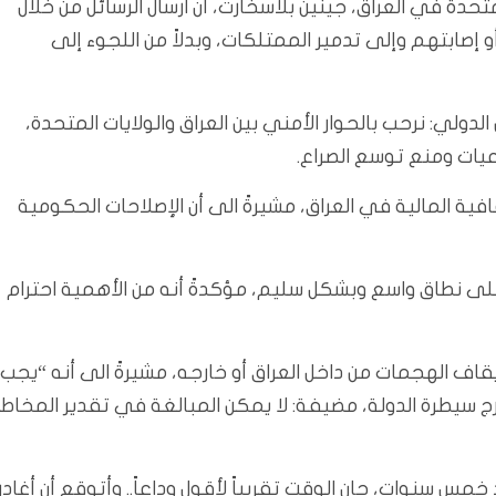
حدة في العراق، جينين بلاسخارت، أن ارسال الرسائل من خلال
و إصابتهم وإلى تدمير الممتلكات، وبدلاً من اللجوء إلى
ولي: نرحب بالحوار الأمني بين العراق والولايات المتحدة،
عيات ومنع توسع الصراع.
افية المالية في العراق، مشيرةً الى أن الإصلاحات الحكومية
لى نطاق واسع وبشكل سليم، مؤكدةً أنه من الأهمية احترام
قاف الهجمات من داخل العراق أو خارجه، مشيرةً الى أنه “يجب
 سيطرة الدولة، مضيفة: لا يمكن المبالغة في تقدير المخاطر
ى بغداد. والآن، بعد خمس سنوات، حان الوقت تقريباً لأقول وداعاً.. وأتوقع أن أغادر