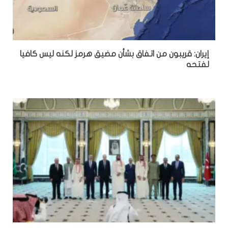
إيران: قريبون من اتفاق بشأن مضيق هرمز لكنه ليس كافيا
لفتحه