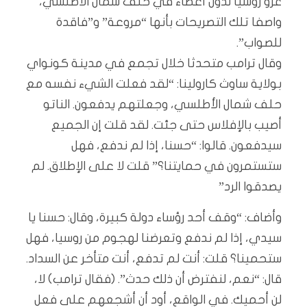
غزو روسيا لدول أعضاء في حلف شمال الأطلسي،
واصفا تلك التصريحات بأنها “مروعة” و”فاقدة
للصواب”.
وقال ترامب متحدثا خلال تجمع في مدينة كونواي
بولاية ساوث كارولينا: “لقد فعلت الشيء نفسه مع
حلف شمال الأطلسي، وجعلتهم يدفعون. الناتو
أصيب بالإفلاس حتى جئت. لقد قلت إن الجميع
سيدفعون. قالوا: “حسنا، إذا لم ندفع، فهل
ستستمرون في حمايتنا؟” قلت لا على الإطلاق. لم
يصدقوا الرد”
وأضاف: “وقف أحد رؤساء دولة كبيرة، وقال: حسنا يا
سيدي، إذا لم ندفع وتعرضنا لهجوم من روسيا، فهل
ستحمينا؟ قلت: أنت لم تدفع، أنت متأخر عن السداد.
قال: “نعم، لنفترض أن ذلك حدث”. (فقال ترامب) لا،
لن أحميك. في الواقع، أود أن أشجعهم على فعل