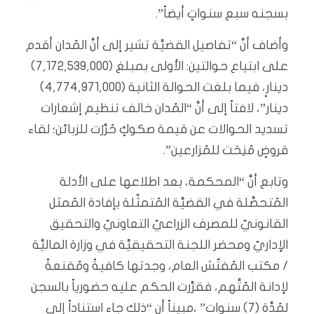
بسجنه سبع سنواتٍ أيضاً”.
وأضاف أنَّ “تفاصيل القضيَّة تشير إلى أنَّ المُدان أقدم
على ابتياع حوالتين: الأولى بمبلغ (7,172,539,000)
دينارٍ، فيما بلغت الحوالة الثانية (4,774,971,000)
دينار”، لافتاً إلى أنَّ “المُدان خالف تنظيم إشعارات
تسديد الحوالات عن قيمة صكوكٍ حُرِّرَت للزبائن؛ لقاء
قروضٍ مُنِحَت للمُزارعين”.
وتابع أنَّ “المحكمة، بعد اطلاعها على الأدلة
المُتحصَّلة في القضيَّة المُتمثّلة بإفادة المُمثل
القانونيّ للمصرف الزراعيّ التعاونيّ والتحقيق
الإداريّ ومحضر اللجنة التحقيقيَّة في وزارة الماليَّة
/ مكتب المُفتّش العام، وجدتها كافيةً ومُقنعةً
لإدانة المُتَّهم، فقرَّرت الحكم عليه حضورياً بالسجن
لمُدَّة (7) سنوات” ،مبيناً أن “ذلك جاء استناداً إلى