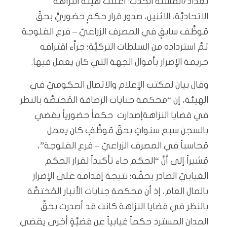
بغداد/المسلة الحدث: أعلنت هيئة النزاهة
الاتحاديَّة، الاثنين، صدور قرار حكمٍ حضوريٍّ بحقّ
مُوظَّف سابقٍ في المصرف الزراعيّ – فرع الفلوجة
تمَّ استرداده من السلطات التركيَّة؛ جراَّء اقترافه
جريمة الإضرار بأموال الجهة التي كان يعمل فيها.
وقال بيان لمكتب الإعلام والاتصال الحكوميّ في
الهيئة، إن “محكمة جنايات الرصافة المُختصَّة بالنظر
في قضايا النزاهةإصدارت حكماً حضورياً يقضي
بالسجن سبع سنواتٍ بحقّ مُوظَّفٍ كان يعمل
مُحاسباً في المصرف الزراعيّ – فرع الفلوجة”،
مُشيراً إلى أنَّ “الحكم جاء تأكيداً لقرار الحكم
الغيابيّ الصادر بحقّه؛ نتيجة إقدامه على الإضرار
بالمال العام، إذ أن محكمة جنايات الأنبار المُختصَّة
بالنظر في قضايا النزاهة كانت قد أصدرت بحقِّ
المدان المسترد حكماً غيابياً عن قضيَّةٍ أخرى يقضي