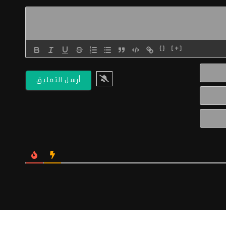
{}
[+]
الاسم*
البريد
الالكتروني*
Website