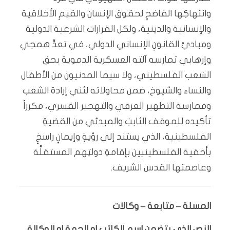
وانتهاكِها الفاضحِ لحقوق الإنسان والقيمِ الأخلاقية
والإنسانية والدينية، ولكل القرارات الشرعية الدولية
ومبادئِ القانونِ الإنساني الدولي، في تعدٍّ همجي
وإرهابي تمارسه آلته العسكرية الدموية بحق
الشعب الفلسطيني، ولا سيما المدنيون من الأطفال
والنساء والشيوخ، ضمن محاولاته لثني إرادة الشعب
وممارسة التطهير العرقي والتهجير القسري، مكرراً
تأكيده للموقف الثابتِ والمبدئي من القضيةِ
الفلسطينية، الذي يستند إلى رؤيةٍ وإيمانٍ راسخٍ
بأحقية الفلسطينيين بإقامةِ دولتِهم المستقلَّة
وعاصمتها القدس الشريف.
المسلة – متابعة – وكالات
النص الذي يتضمن اسم الكاتب او الجهة او الوكالة،