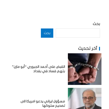
بحث
بحث
آخر تحديث
القبض على أحمد الجبوري “أبو مازن”
بتهم فساد في بغداد
مسؤول ايراني يدعو امريكا الى
تصحيح سلوكها