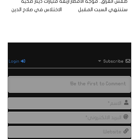
طقس العراق.. موجة الأمطار
اربعة مليارات دينار ضحية
ستنتهي السبت المقبل
الاختلاس في صلاح الدين
Login
Subscribe
الاس
البري
الال
site