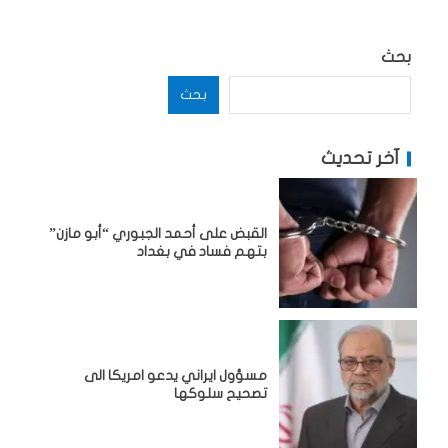
بحث
بحث
آخر تحديث
القبض على أحمد الجبوري “أبو مازن”
بتهم فساد في بغداد
مسؤول ايراني يدعو امريكا الى
تصحيح سلوكها