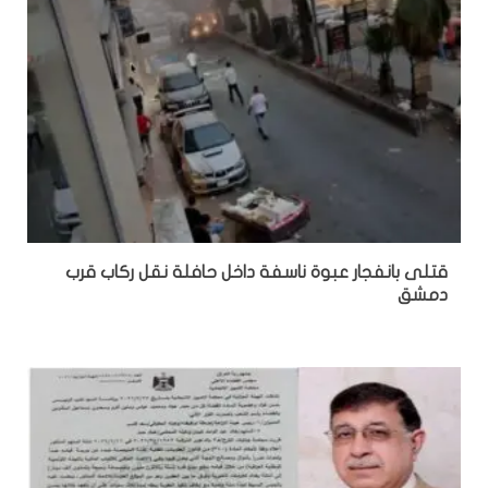
قتلى بانفجار عبوة ناسفة داخل حافلة نقل ركاب قرب
دمشق