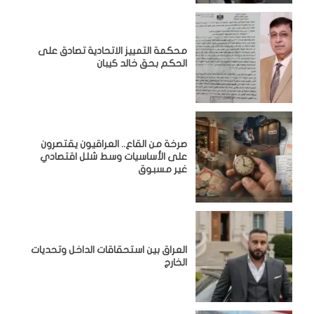
محكمة التمييز الاتحادية تصادق على
الحكم بحق خالد كيبان
صرخة من القاع.. العراقيون يقتصرون
على الأساسيات وسط شلل اقتصادي
غير مسبوق
‏العراق بين استحقاقات الداخل وتحديات
الخارج