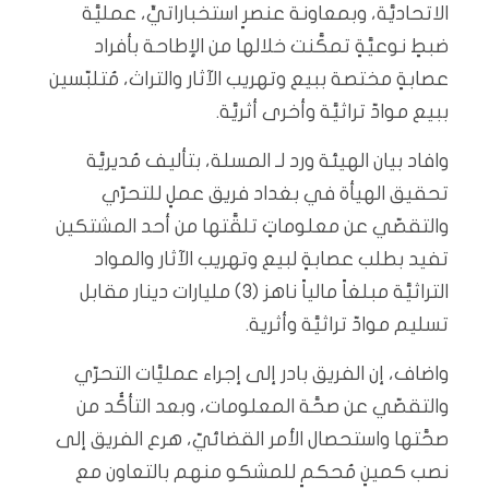
الاتحاديَّة، وبمعاونة عنصرٍ استخباراتيٍّ، عمليَّة
ضبطٍ نوعيَّةٍ تمكَّنت خلالها من الإطاحة بأفراد
عصابةٍ مختصة ببيع وتهريب الآثار والتراث، مُتلبّسين
ببيع موادّ تراثيَّة وأخرى أثريَّة.
وافاد بيان الهيئة ورد لـ المسلة، بتأليف مُديريَّة
تحقيق الهيأة في بغداد فريق عملٍ للتحرّي
والتقصّي عن معلوماتٍ تلقَّتها من أحد المشتكين
تفيد بطلب عصابةٍ لبيع وتهريب الآثار والمواد
التراثيَّة مبلغاً مالياً ناهز (3) مليارات دينار مقابل
تسليم موادّ تراثيَّة وأثرية.
واضاف، إن الفريق بادر إلى إجراء عمليَّات التحرّي
والتقصّي عن صحَّة المعلومات، وبعد التأكُّد من
صحَّتها واستحصال الأمر القضائيّ، هرع الفريق إلى
نصب كمينٍ مُحكمٍ للمشكو منهم بالتعاون مع