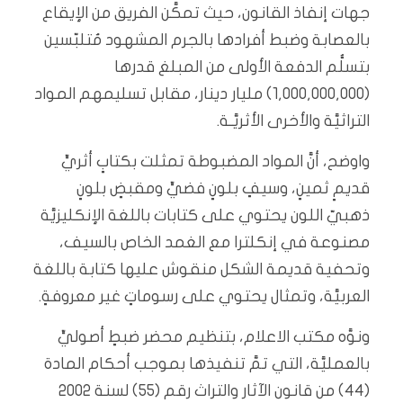
جهات إنفاذ القانون، حيث تمكَّن الفريق من الإيقاع
بالعصابة وضبط أفرادها بالجرم المشهود مُتلبّسين
بتسلُّم الدفعة الأولى من المبلغ قدرها
(1,000,000,000) مليار دينار، مقابل تسليمهم المواد
التراثيَّة والأخرى الأثريَّـة.
واوضح، أنَّ المواد المضبوطة تمثلت بكتابٍ أثريٍّ
قديمٍ ثمينٍ، وسيفٍ بلونٍ فضيٍّ ومقبضٍ بلونٍ
ذهبيّ اللون يحتوي على كتابات باللغة الإنكليزيَّة
مصنوعة في إنكلترا مع الغمد الخاص بالسيف،
وتحفية قديمة الشكل منقوش عليها كتابة باللغة
العربيَّة، وتمثال يحتوي على رسوماتٍ غير معروفةٍ.
ونوَّه مكتب الاعلام، بتنظيم محضر ضبطٍ أصوليٍّ
بالعمليَّة، التي تمَّ تنفيذها بموجب أحكام المادة
(44) من قانون الآثار والتراث رقم (55) لسنة 2002