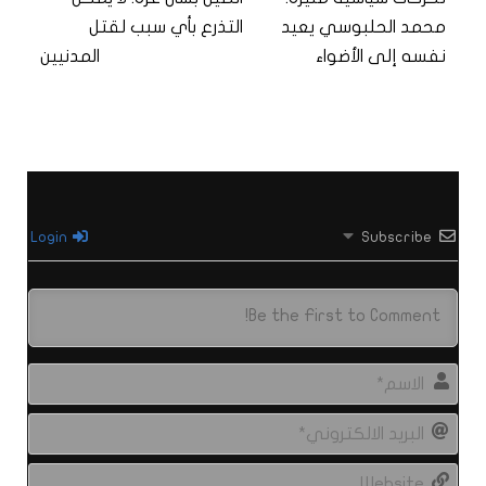
محمد الحلبوسي يعيد
التذرع بأي سبب لقتل
نفسه إلى الأضواء
المدنيين
Login
Subscribe
الاس
البري
الال
site