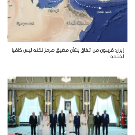
إيران: قريبون من اتفاق بشأن مضيق هرمز لكنه ليس كافيا
لفتحه