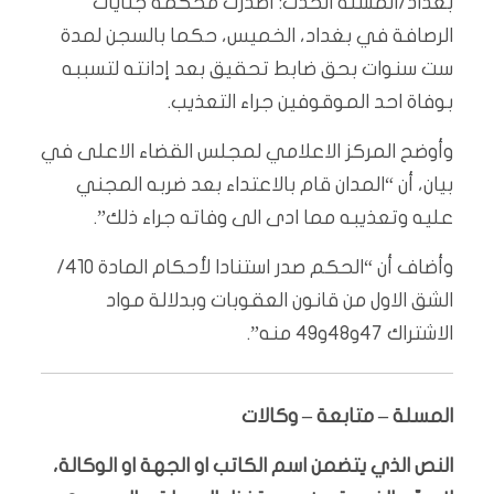
بغداد/المسلة الحدث: أصدرت محكمة جنايات
الرصافة في بغداد، الخميس، حكما بالسجن لمدة
ست سنوات بحق ضابط تحقيق بعد إدانته لتسببه
بوفاة احد الموقوفين جراء التعذيب.
وأوضح المركز الاعلامي لمجلس القضاء الاعلى في
بيان، أن “المدان قام بالاعتداء بعد ضربه المجني
عليه وتعذيبه مما ادى الى وفاته جراء ذلك”.
وأضاف أن “الحكم صدر استنادا لأحكام المادة 410/
الشق الاول من قانون العقوبات وبدلالة مواد
الاشتراك 47و48و49 منه”.
المسلة – متابعة – وكالات
النص الذي يتضمن اسم الكاتب او الجهة او الوكالة،