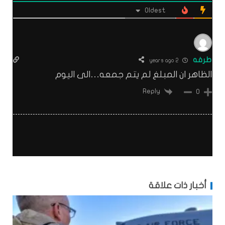
Oldest
طرفه
2 years ago
الظاهر ان المبلغ لم يتم جمعه…الى اليوم
Reply
0
أخبار ذات علاقة