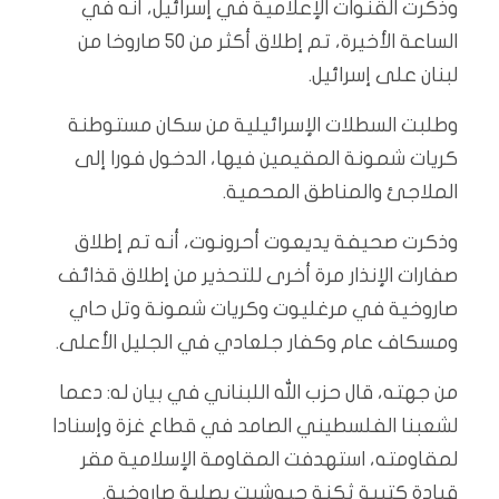
وذكرت القنوات الإعلامية في إسرائيل، أنه في
الساعة الأخيرة، تم إطلاق أكثر من 50 صاروخا من
لبنان على إسرائيل.
وطلبت السطلات الإسرائيلية من سكان مستوطنة
كريات شمونة المقيمين فيها، الدخول فورا إلى
الملاجئ والمناطق المحمية.
وذكرت صحيفة يديعوت أحرونوت، أنه تم إطلاق
صفارات الإنذار مرة أخرى للتحذير من إطلاق قذائف
صاروخية في مرغليوت وكريات شمونة وتل حاي
ومسكاف عام وكفار جلعادي في الجليل الأعلى.
من جهته، قال حزب الله اللبناني في بيان له: دعما
لشعبنا الفلسطيني الصامد في قطاع غزة وإسنادا
لمقاومته، استهدفت المقاومة الإسلامية مقر
قيادة كتيبة ثكنة حبوشيت بصلية ‏صاروخية.