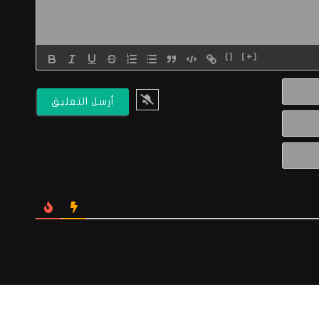
{}
[+]
الاسم*
البريد
الالكتروني*
Website