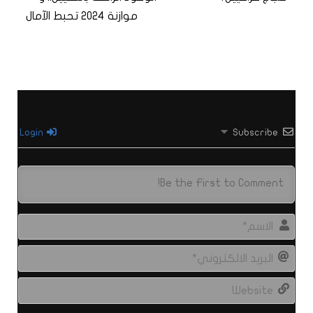
موازنة 2024 تحبط الآمال
Login
Subscribe
الاس
البري
الال
site