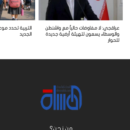
عراقجي: لا مفاوضات حالياً مع واشنطن
التربية تحدد موع
والوسطاء يسعون لتهيئة أرضية جديدة
الجديد
للحوار
من نحن؟