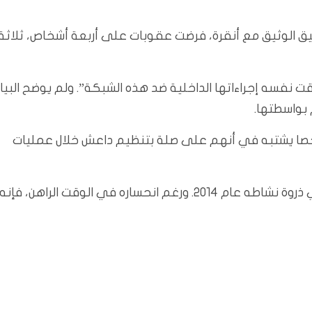
يق الوثيق مع أنقرة، فرضت عقوبات على أربعة أشخاص، ثلاثة
قت نفسه إجراءاتها الداخلية ضد هذه الشبكة”. ولم يوضح البيا
بواسطتها.
يو أيار، قالت السلطات التركية إنها اعتقلت 41 شخصا يشتبه في أنهم على صلة بتنظيم داعش خلال عمليات
وسيطر تنظيم داعش على ثلث مساحة العراق وسوريا في ذروة نشاطه عام 2014. ورغم انحساره في الوقت الراهن، فإنه