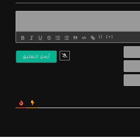
{}
[+]
الاسم*
البريد
الالكتروني*
Website