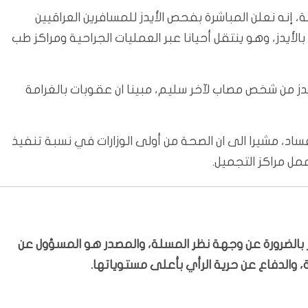
 إنه نعلن المباشرة بفحص الأيدز للمسافرين العراقيين
بينا ان لدينا 2300 إصابة تراكمية بالأيدز، وهو ينتقل أحيانا عبر العمليات الجراحية ومراكز طب
إيدز من شخص مصاب لآخر سليم، مبينا ان عقوبات بالغرامة
ار في حربنا على الفساد، مشيرا الى ان الصحة من أولى الوزارات في نسبة تنفيذ
مل مراكز التجميل.
بّر بالضرورة عن وجهة نظر المسلة، والمصدر هو المسؤول عن
 والدفاع عن حرية الرأي بأعلى مستوياتها.