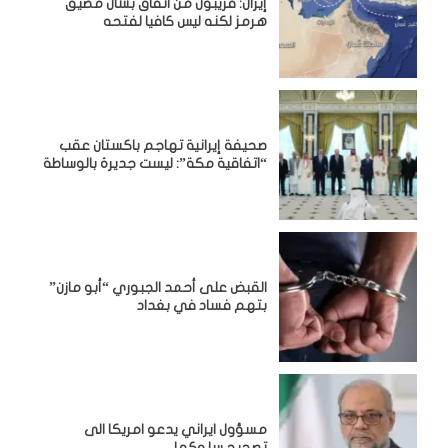
إيران: قريبون من اتفاق بشأن مضيق
هرمز لكنه ليس كافيا لفتحه
صحيفة إيرانية تهاجم باكستان عقب
“اتفاقية مكة”: ليست جديرة بالوساطة
القبض على أحمد الجبوري “أبو مازن”
بتهم فساد في بغداد
مسؤول ايراني يدعو امريكا الى
تصحيح سلوكها