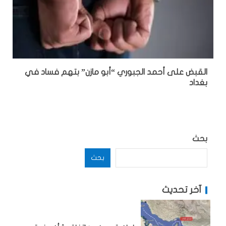
القبض على أحمد الجبوري “أبو مازن” بتهم فساد في
بغداد
بحث
بحث
آخر تحديث