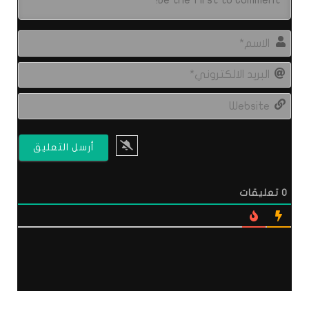
الاس
البري
الال
site
0
تعليقات