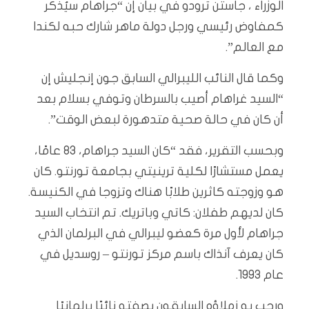
الوزراء ، جاستن ترودو في بيان إن “جراهام سيُذكر
كمفاوض رئيسي ورجل دولة ماهر شارك حبه لكندا
مع العالم”.
وكما قال النائب الليبرالي السابق جون إنجليش إن
“السيد غراهام أصيب بالسرطان وتوفي بسلام بعد
أن كان في حالة صحية متدهورة لبعض الوقت”.
وبحسب التقرير، فقد “كان السيد جراهام، 83 عامًا،
يعمل مستشارًا لكلية ترينيتي بجامعة تورنتو. كان
هو وزوجته كاثرين طلابًا هناك وتزوجا في الكنيسة.
كان لديهم طفلان: كاتي وباتريك. تم انتخاب السيد
جراهام لأول مرة كعضو ليبرالي في البرلمان الذي
كان يعرف آنذاك باسم مركز تورنتو – روسديل في
عام 1993.
ورحب به زملاؤه السابقون بصفته نائبًا برلمانيًا