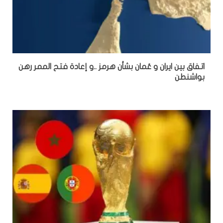
اتفاق بين ايران و عُمان بشأن هرمز ..و إعادة فتح الممر رهن
بواشنطن