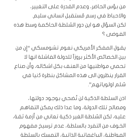
من بؤس الحاضر، وعدم القدرة على التغيير،
والاحباط في رسم مُستقبل انساني سليم.
لكن السؤال هو اين دور السُلطة الحاكمة وسط هذه
الفوضى ؟
يقول المفكر الأمريكي نعوم تشومسكي “إِن من
بين الخصائص الأكثر بروزآ للدولة الفاشلة انها لا
تحمي مواطنيها من العنف بكل اشكاله، وأن صناع
القرار ينظرون الى هذه المشاكل بنظرة دُنيا في
سُلم اولوياتهم”.
اذن السلطة الذكية لن تُضحي بوجود دولتها،
ومصالح تلك الدولة، وما عدا ذلك يمكن التفاهم
عليه، لكن السُلطة الغير ذكية تعاني من أزمة ثقة،
الخوف من التفرد بالسلطة، عدم ترسيخ مفهوم
المواطنة، البراغماتية الذاتية، التمسك بالسلطة