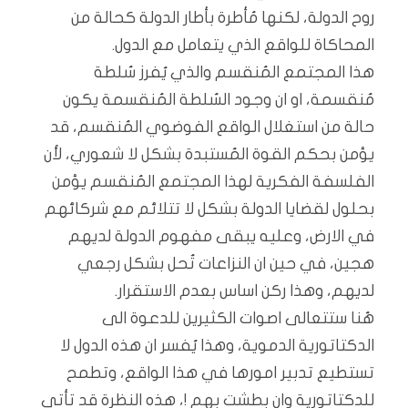
روح الدولة، لكنها مُأطرة بأطار الدولة كحالة من
المحاكاة للواقع الذي يتعامل مع الدول.
هذا المجتمع المُنقسم والذي يُفرز سُلطة
مُنقسمة، او ان وجود السُلطة المُنقسمة يكون
حالة من استغلال الواقع الفوضوي المُنقسم، قد
يؤمن بحكم القوة المُستبدة بشكل لا شعوري، لأن
الفلسفة الفكرية لهذا المجتمع المُنقسم يؤمن
بحلول لقضايا الدولة بشكل لا تتلائم مع شركائهم
في الارض، وعليه يبقى مفهوم الدولة لديهم
هجين، في حين ان النزاعات تُحل بشكل رجعي
لديهم، وهذا ركن اساس بعدم الاستقرار.
هُنا ستتعالى اصوات الكثيرين للدعوة الى
الدكتاتورية الدموية، وهذا يُفسر ان هذه الدول لا
تستطيع تدبير امورها في هذا الواقع، وتطمح
للدكتاتورية وان بطشت بهم !، هذه النظرة قد تأتي