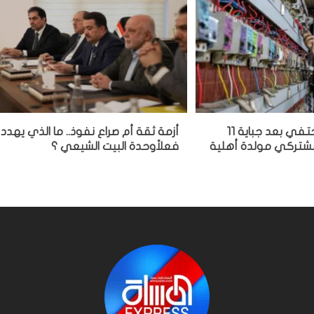
مشغل مولدة يختفي بعد جباية 11
أزمة ثقة أم صراع نفوذ.. ما الذي يهدد
 مشتركي مولدة أهلية
فعلاًوحدة البيت الشيعي ؟