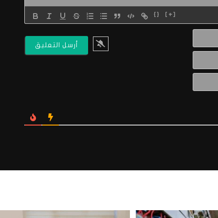
{}
[+]
الاسم*
البريد
الالكتروني*
Website