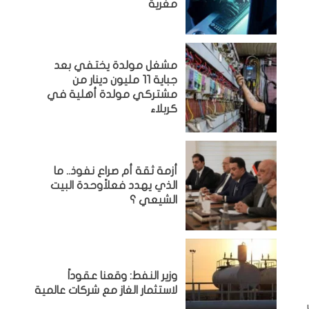
مغرية
مشغل مولدة يختفي بعد
جباية 11 مليون دينار من
مشتركي مولدة أهلية في
كربلاء
أزمة ثقة أم صراع نفوذ.. ما
الذي يهدد فعلاًوحدة البيت
الشيعي ؟
وزير النفط: وقعنا عقوداً
لاستثمار الغاز مع شركات عالمية