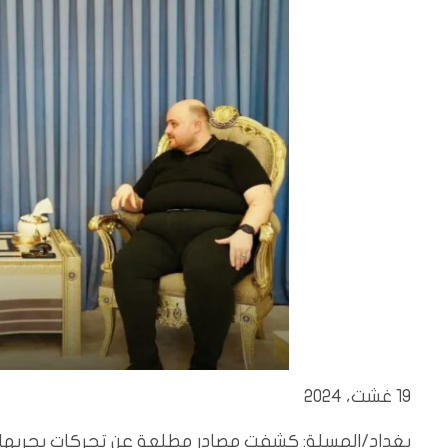
19 غشت، 2024
بغداد/المسلة: كشفت مصادر مطلعة عن تحركات يجريها ال