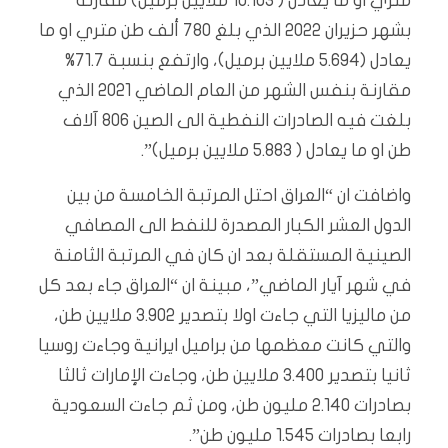
متري او ما يعادل ( 10.103 ملايين برميل) مقارنة
بشهر حزيران 2022 الذي بلغ 780 ألف طن متري او ما
يعادل (5.694 ملايين برميل)، وارتفع بنسبة 71.7%
مقارنة بنفس الشهر من العام الماضي 2021 الذي
بلغت فيه الصادرات النفطية الى الصين 806 آلاف
طن او ما يعادل ( 5.883 ملايين برميل)”.
واضافت ان “العراق احتل المرتبة الخامسة من بين
الدول العشر الكبار المصدرة للنفط الى المصافي
الصينية المستقلة بعد ان كان في المرتبة الثامنة
في شهر آيار الماضي”، مبينة ان “العراق جاء بعد كل
من ماليزيا التي جاءت اولا بتصدير 3.902 ملايين طن،
والتي كانت معظمها من براميل ايرانية وجاءت روسيا
ثانيا بتصدير 3.400 ملايين طن، وجاءت الإمارات ثالثا
بصادرات 2.140 مليون طن، ومن ثم جاءت السعودية
رابعا بصادرات 1.545 مليون طن”.