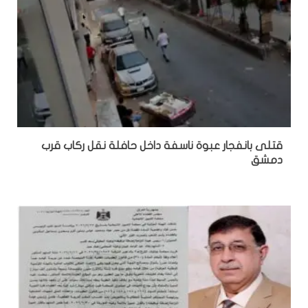
قتلى بانفجار عبوة ناسفة داخل حافلة نقل ركاب قرب
دمشق