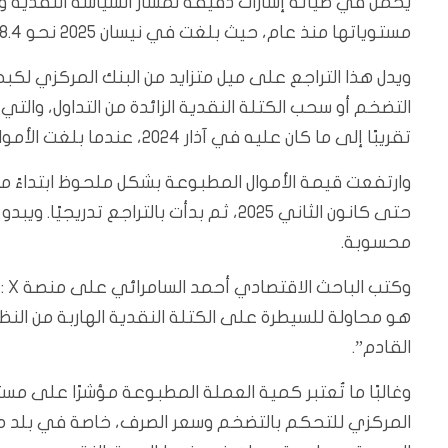
يحمل في طياته إشارات دقيقة لمسار السياسة النقدية و
مستوياتها منذ عام، حيث بلغت في نيسان 2025 نحو 98.4 تريليون دينار، بعدما كانت 99.8 تريليون دينار في آذار.
ويدل هذا التراجع على ميل متزايد من البنك المركزي لكب
التضخم أو سحب الكتلة النقدية الزائدة من التداول، وال
تقريبًا إلى ما كان عليه في آذار 2024، عندما بلغت الأموال المصدرة 98.3 تريليون دينار.
حتى كانون الثاني 2025، ثم بدأت بالتراجع 
محسوبة.
وك
هو محاولة للسيطرة على الكتلة النقدية الهاربة من ال
القادم”.
وغالبًا ما تُعتبر كمية العملة المطبوعة مؤشرًا على مست
المركزي للتحكم بالتضخم وسعر الصرف، خاصة في بلد مثل 