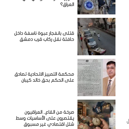
العراق؟
قتلى بانفجار عبوة ناسفة داخل
حافلة نقل ركاب قرب دمشق
محكمة التمييز الاتحادية تصادق
على الحكم بحق خالد كيبان
صرخة من القاع.. العراقيون
يقتصرون على الأساسيات وسط
ل
شلل اقتصادي غير مسبوق