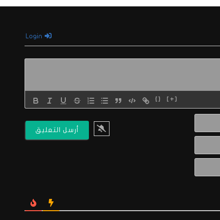
Login
{}
[+]
الاسم*
البريد
الالكتروني*
Website