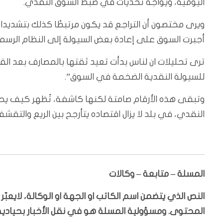
اليومية، ويواجه تحديات في ضبط السوق النقدي.
ويرى مختصون أن التراجع قد يكون مرتبطًا كذلك بتشديدات
أجبرت السوق على إعادة بعض السيولة إلى النظام الرسمي
ترى تحليلات ان لناس بدأت تعيد ثقتها بالمصارف بعد القي
للسيولة النقدية الضخمة في السوق”.
وتبقى هذه الأرقام صامتة لكنها كاشفة، تُظهر كيف يحاول
النقدي، في بلد لا يزال اقتصاده يتأرجح بين الريع والتقش
المسلة – متابعة – وكالات
النص الذي يتضمن اسم الكاتب او الجهة او الوكالة، لايعب
المحتوى. ومسؤولية المسلة هو في نقل الأخبار بحيادية،