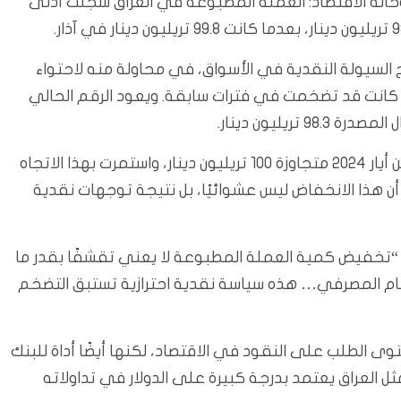
حالة الاقتصاد: العملة المطبوعة في العراق سجلت أدنى
ح السيولة النقدية في الأسواق، في محاولة منه لاحتواء
تي كانت قد تضخمت في فترات سابقة. ويعود الرقم الحالي
وارتفعت قيمة الأموال المطبوعة بشكل ملحوظ ابتداءً من أيار 2024 متجاوزة 100 تريليون دينار، واستمرت بهذا الاتجاه
تدريجيًا. ويبدو أن هذا الانخفاض ليس عشوائيًا، بل نتيجة توجهات نقدية
تب الباحث الاقتصادي أحمد السامرائي على منصة X : “تخفيض كمية العملة المطبوعة لا يعني تقشفًا بقدر ما
نظام المصرفي… هذه سياسة نقدية احترازية تستبق التضخم
وى الطلب على النقود في الاقتصاد، لكنها أيضًا أداة للبنك
العراق يعتمد بدرجة كبيرة على الدولار في تداولاته