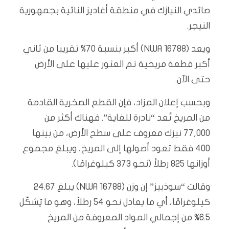
صائدي النيازك في منطقة أغاديز النائية بجمهورية
النيجر.
ويعد (NWA 16788) أكبر بنسبة 70% تقريبا من ثاني
أكبر قطعة مريخية تم العثور عليها على الأرض
حتى الآن.
وبحسب إعلان المزاد، فإن القطع الصخرية القادمة
من المريخ تُعد “نادرة للغاية”. فهناك أكثر من
77,000 نيزك معروف على سطح الأرض، من بينها
400 فقط تعود أصولها إلى المريخ، ويبلغ مجموع
أوزانها 825 رطلاً (نحو 373 كيلوغرامًا).
وقالت “سوذبيز” إن وزن (NWA 16788) يبلغ 24.67
كيلوغرامًا، أي ما يعادل نحو 54 رطلاً، وهو ما يُشكّل
6.5% من إجمالي المواد المعروفة من المريخ