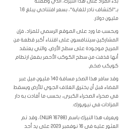
بدء المزاد على هذا النيزك، الذي وصفته
بـ”اكتشاف نادر للغاية”، بسعر افتتاحي يبلغ 1.6
مليون دولار.
وبحسب ما ورد على الموقع الرسمي للمزاد، فإن
المشاركين سيتنافسون على اقتناء أكبر قطعة من
المريخ موجودة على سطح الأرض، والتي يعتقد
أنها قذفت من سطح الكوكب الأحمر بفعل ارتطام
كويكب ضخم.
وقد سافر هذا الصخر مسافة 140 مليون ميل عبر
الفضاء قبل أن يخترق الغلاف الجوي للأرض ويسقط
في صحراء الصحراء الكبرى، بحسب ما أفادت به دار
المزادات في نيويورك.
ويعرف هذا النيزك باسم (NWA 16788)، وقد تم
العثور عليه في 16 نوفمبر 2023 على يد أحد