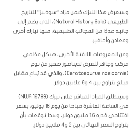
وسيعرض هذا النيزك ضمن مزاد “سوذبيز” للتاريخ
الطبيعي (Natural History Sale)، الذي يضم إلى
جانبه عددًا من العجائب الطبيعية، منها نيازك أخرى
ومعادن وأحافير.
ومن المعروضات اللافتة الأخرى، هيكل عظمي
مركب وجاهز للعرض لديناصور صغير من نوع
(Ceratosaurus nasicornis)، والذي قد يُباع مقابل
مبلغ يتراوح بين 4 و6 ملايين دولار.
وسينطلق المزاد المباشر على نيزك (NWA 16788)
في الساعة العاشرة صباحا من يوم 16 يوليو، بسعر
افتتاحي قدره 1.6 مليون دولار، وسط توقعات بأن
يتراوح السعر النهائي بين 2 و4 ملايين دولار.