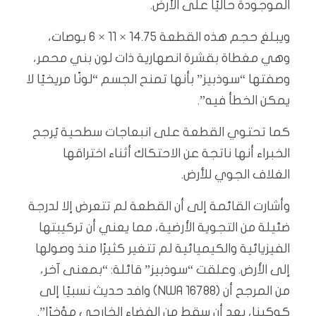
الموجودة حاليًا على الأرض.
ويبلغ حجم هذه القطعة 14.75 × 11 × 6 بوصات،
وهي مغطاة بقشرة انصهارية ذات لون بني محمر،
وصفتها “سوذبيز” بأنها تمنح الجسم “لونًا مريخيًا لا
يمكن الخطأ فيه”.
كما تحتوي القطعة على انبعاجات سطحية يُرجح
الخبراء أنها ناتجة عن الاحتكاك أثناء اختراقها
الغلاف الجوي للأرض.
وأشارت القائمة إلى أن القطعة لم تتعرض إلا لدرجة
ضئيلة من التجوية الأرضية، مما يعني أن تركيبتها
الفيزيائية والكيميائية لم تتغير كثيرًا منذ وصولها
إلى الأرض. وعلقت “سوذبيز” قائلة: “بمعنى آخر،
من المرجح أن (NWA 16788) وافد حديث نسبيًا إلى
كوكبنا، بعد أن سقط من الفضاء الخارجي مؤخرًا”.