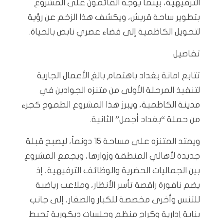
الترفيهية، بينما يوجه القائمون على المشروع
بتطوير ساحة قريش، ويكشف هذا الزخم عن رؤية
لتحويل الكاظمية إلى فضاء عصري نابض بالحياة.
تفاصيل
تتابع امانة بغداد باهتمام بالغ الأعمال الجارية
لتنفيذ المرحلة الأولى من متنزه الجوادين في
مدينة الكاظمية، ويبرز هذا المشروع الطموح كجزء
من حملة “بغداد أجمل” الثانية.
ويمتد المتنزه على مساحة 15 دونماً، ليصبح قبلة
جديدة لأهالي المنطقة وزوارها، ويجمع المشروع
بين الجماليات الحضرية والوظائف الترفيهية، إذ
يضم نافورة راقصة تأسر الأنظار، وملاعب رياضية
للتنس وأخرى مخصصة للكبار والصغار، إلى جانب
بناية إدارية وكراج منظم وجلسات ديكورية تحيط