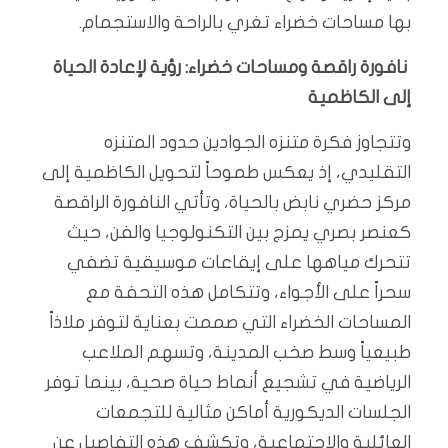
بها مساحات خضراء تغري بالراحة والاستجمام.
نافورة راقصة ومساحات خضراء: رؤية لإعادة الحياة
إلى الكاظمية
وتتجاوز فكرة متنزه الجوادين حدود المتنزه
التقليدي، إذ يعكس طموحاً لتحويل الكاظمية إلى
مركز حضري نابض بالحياة، وتأتي النافورة الراقصة
كعنصر بصري يمزج بين التكنولوجيا والفن، حيث
تتحرك مياهها على إيقاعات موسيقية تضفي
سحراً على الأجواء، وتتكامل هذه التحفة مع
المساحات الخضراء التي صممت بعناية لتوفر ملاذاً
طبيعياً وسط صخب المدينة، وتسهم الملاعب
الرياضية في تشجيع أنماط حياة صحية، بينما توفر
الجلسات الديكورية أماكن مثالية للتجمعات
العائلية والاجتماعية، وتكشف هذه التفاصيل عن