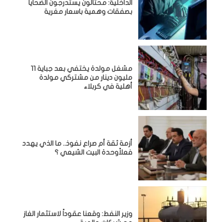
الداخلية: محتالون يستدرجون الضحايا
بصفقات وهمية باسعار مغرية
مشغل مولدة يختفي بعد جباية 11
مليون دينار من مشتركي مولدة
أهلية في كربلاء
أزمة ثقة أم صراع نفوذ.. ما الذي يهدد
فعلاًوحدة البيت الشيعي ؟
وزير النفط: وقعنا عقوداً لاستثمار الغاز