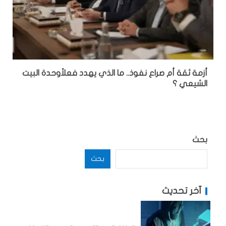
أزمة ثقة أم صراع نفوذ.. ما الذي يهدد فعلاًوحدة البيت
الشيعي ؟
بحث
بحث
آخر تحديث