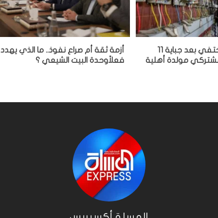
مشغل مولدة يختفي بعد جباية 11
أزمة ثقة أم صراع نفوذ.. ما الذي يهدد
 مشتركي مولدة أهلية
فعلاًوحدة البيت الشيعي ؟
المسلة أكسبريس