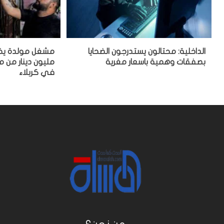
الداخلية: محتالون يستدرجون الضحايا
بصفقات وهمية باسعار مغرية
مليون دينار من
في كربلاء