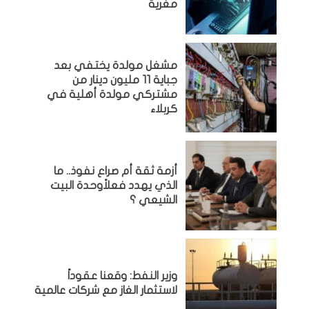
مغرية
مشغل مولدة يختفي بعد
جباية 11 مليون دينار من
مشتركي مولدة أهلية في
كربلاء
أزمة ثقة أم صراع نفوذ.. ما
الذي يهدد فعلاًوحدة البيت
الشيعي ؟
وزير النفط: وقعنا عقوداً
لاستثمار الغاز مع شركات عالمية