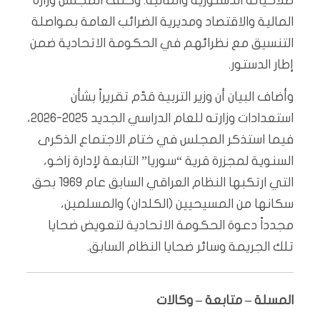
صلاحياته الدستورية والمالية. وكلف المجلس وزارة
المالية والاقتصاد ومديرية الضرائب العامة بمواصلة
التنسيق مع نظرائهم في الحكومة الاتحادية ضمن
إطار الدستور.
وأضاف البيان أن وزير التربية قدّم تقريراً بشأن
استعدادات وزارته للعام الدراسي الجديد 2025-2026،
فيما استذكر المجلس في ختام الاجتماع الذكرى
السنوية لمجزرة قرية “سوريا” التابعة لإدارة زاخو،
التي ارتكبها النظام العراقي السابق عام 1969 بحق
سكانها من المسيحيين (الكلدان) والمسلمين،
مجدداً دعوة الحكومة الاتحادية لتعويض ضحايا
تلك الجريمة وسائر ضحايا النظام السابق.
المسلة – متابعة – وكالات