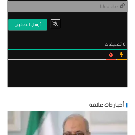
site
0
تعليقات
أخبار ذات علاقة