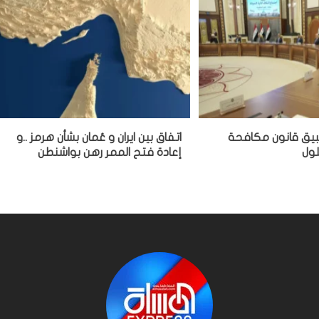
بيق قانون مكافحة
اتفاق بين ايران و عُمان بشأن هرمز ..و
إعادة فتح الممر رهن بواشنطن