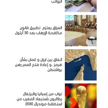
الرواتب
العراق يعتزم تطبيق قانون
مكافحة الإرهاب بعد 30 أيلول
اتفاق بين ايران و عُمان بشأن
هرمز ..و إعادة فتح الممر رهن
بواشنطن
نواب من إسبانيا والبرتغال
يطالبون باستبعاد المغرب من
استضافة مونديال 2030