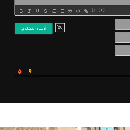
{}
[+]
الاسم*
البريد
الالكتروني*
Website