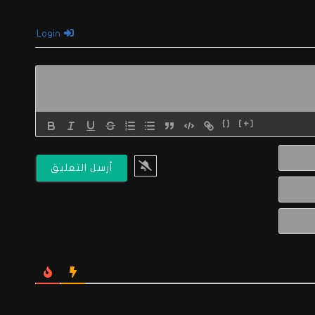
Login
{}
[+]
الاسم*
البريد
الالكتروني*
Website