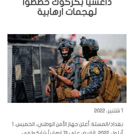
داعشياً بكركوك خططوا
لهجمات ارهابية
1 شتنبر، 2022
بغداد/المسلة: أعلن جهاز الأمن الوطني، الخميس، 1
أيلول، 2022، القبض على 13 إرهابياً شاركوا في