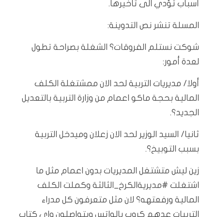
أسباب تؤدي الى تأخيرها.
المسلة تنشر نص التدوينة:
شوكت نستلم الفروقات؟ الشغلة بصراحة تطول
لعدة أمور:
أولا/ مديريات التربية لحد الان ممشتغلة الكلف
المالية بحجة ماكو اعمام من وزارة التربية بالتعديل
الجديد؟.
ثانيا/ السيد الوزير لحد الان زعلان وميدخل التربية
بسبب التوبيخ؟.
زين ليش متشتغل المديريات بدون اعمام مثل ما
اشتغلت #مديريةالكرخ_الثالثة وكملت الكلف
المالية ورفعتهه؟ لان مثل متعرفون كل مدراء
التربيات عدهم كروب بالواتس ويتواصلون واي كتاب