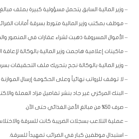
– وزير المالية السابق يتحمل مسؤولية كبيرة بملف مبالغ 
– موظف بمكتب وزير المالية متورط بسرقة أمانات الضرائب
– الأموال المسروقة ذهبت لشراء عقارات في المنصور والحا
– ماكينات إعلامية هاجمت وزير المالية بالوكالة لإعاقة ا
– وزير المالية بالوكالة نجح بتحريك ملف التحقيقات بسرقة
– لا توقف للرواتب نهائياً وعلى الحكومة إرسال الموازنة س
– البنك المركزي غير جاد بنشر تفاصيل مزاد العملة والاكت
– صرف 50% من مبالغ الأمن الغذائي حتى الآن.
– عملية التلاعب بسجلات الضريبة كانت للسرقة والاختلاس
– استبدال موظفين كبار في الضرائب تمهيداً للسرقة.