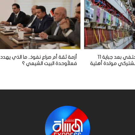
مشغل مولدة يختفي بعد جباية 11
أزمة ثقة أم صراع نفوذ.. ما الذي يهدد
 مشتركي مولدة أهلية
فعلاًوحدة البيت الشيعي ؟