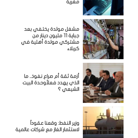
مغرية
مشغل مولدة يختفي بعد
جباية 11 مليون دينار من
مشتركي مولدة أهلية في
كربلاء
أزمة ثقة أم صراع نفوذ.. ما
الذي يهدد فعلاًوحدة البيت
الشيعي ؟
وزير النفط: وقعنا عقوداً
لاستثمار الغاز مع شركات عالمية