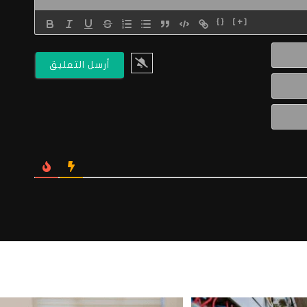
{}
[+]
الاسم*
البريد
الالكتروني*
Website