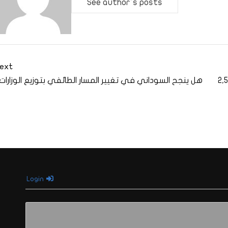
See author's posts
ext
سنتشوري إنترناشونل: سياسيون عراقيون متورطون في سرقة 2,5
هل ينجح السوداني في تغيير المسار الطائفي بتوزيع الوزارات
Login