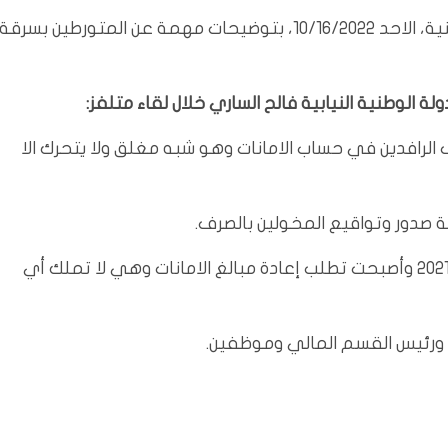
بغداد/المسلة: أفاد رئيس كتلة تحالف قوى الدولة الوطنية، الاحد 10/16/2022، بتوضيحات مهمة عن المتورطين بسرقة
الوطنية النيابية فالح الساري خلال لقاء متلفز:
لرافدين في حساب الامانات وهو شبه مغلق ولا يتحرك الا
صدور وتواقيع المخولين بالصرف.
– هذه المبالغ ذهبت لخمس شركات وهمية أسست في 2021 وأصبحت تطلب إعادة مبالغ الامانات وهي لا تملك أي
 ورئيس القسم المالي وموظفين.