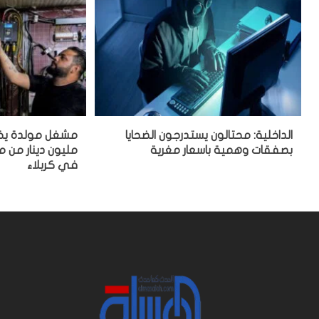
الداخلية: محتالون يستدرجون الضحايا
بصفقات وهمية باسعار مغرية
مليون دينار من
في كربلاء