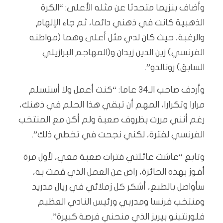
وأضاف بنزيما متحدثا عن مثله الأعلى: “الكرة
الذهبية كانت في ذهني دائما، ثم جاء الإلهام
والرغبة، حيث كان لدي مثل أعلى وهما (مواطنه
الفرنسي) زين الدين زيدان و(المهاجم البرازيلي
السابق) رونالدو”.
وأردف صاحب الـ34 عاما: “كنت أعمل ولا أستسلم
مرارا وتكرارا، المهم أن تبقي هذا الحلم في ذهنك،
رغم أنني مررت بظروف صعبة ولم أكن مع المنتخب
الفرنسي لفترة، لكني نجحت في تخطي ذلك”.
وتابع “عاشت عائلتي فترات صعبة معي، لأول مرة
أفوز بهذه الجائزة، راض عن العمل الذي قمت به،
سأواصل بالطبع، أشكر كل زملائي في ريال مدريد
ومنتخب فرنسا ومدربي ورئيس النادي العظيم
فلورنتينو بيريز الذي منحني فرصة كبيرة”.