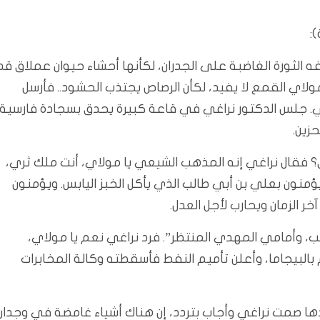
:
ه الثورة الغاضبة على الجدران، لكأنها أحشاء حيوان عملاق قد
ولاي القمع لا يفيد، لكأن الرصاص يجتذب الحشود.. فأرسل
غي. جلس الدكتور نراغي في قاعة كبيرة يحدق بسجادة فارسية
زين.
؟ فقال نراغي إنه المذهب الشيعي يا مولاي، أنت ملك ثري،
منون بعلي بن أبي طالب الذي يأكل الخبز اليابس. ويؤمنون
 الزمان ويحارب لأجل العدل.
لب، وأمامي المهدي المنتظر”. فرد نراغي نعم يا مولاي،
لبيجاما، وأعلن تأميم النفط فأسقطته وكالة المخابرات
ها صمت نراغي وأجاب بتردد، إن هناك أشياء غامضة في وجدان