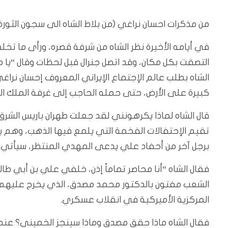
من مذكرات احسان نراغي (من بلاط الشاه الى سجون الثورة)
في أيامه الأخيرة نظر الشاه من شرفة قصره، ورأى ما تخلف
التصقت بكل مكان، وقد اتصل جنرال قبل لحظات وقال “يا م
الشاه بطلب عالم الإجتماع الإيراني المعروف إحسان نرا
كبيرة على الأرض، حتى حمله الحاجب إلى غرفة الملك الح
قال الشاه لماذا يكرهونني لقد جعلت طهران باريس الشرق
تقيم الإحتفالات الفخمة التي يلمع فيها الذهب، وهم يؤ
برجل آخر من أحفاد علي يدعى المهدي المنتظر، سيأتي آخر
فقال الشاه “أنا محاصر تماماً إذن، خلفي علي بن أبي طا
الشعب مفتون بالدكتور محمد مصدق، الذي يخرج عليهم با
المركزية الأميركية في انقلاب عسكري.
فقال الشاه ماذا حقق مصدق وماذا سينجز الخميني؟ عند