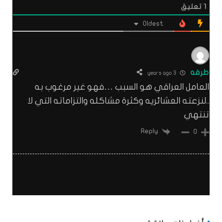
1
تعليق
Oldest
طرفه
3 years ago
العامل العراقي هو السبب …فهو غير مرغوب به
..لنزعته العشائريه وكثرة مشاكله والتزاماته التي لا
تنتهي
Reply
0