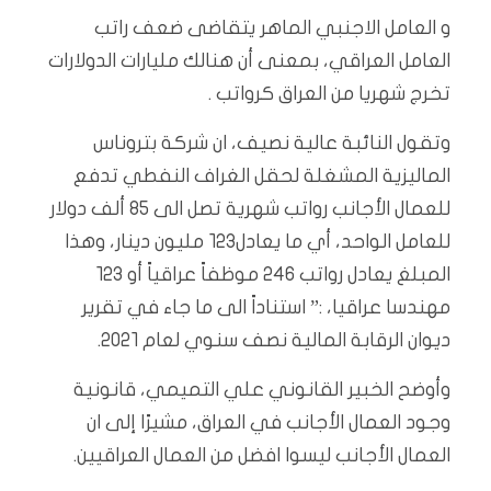
و العامل الاجنبي الماهر يتقاضى ضعف راتب
العامل العراقي، بمعنى أن هنالك مليارات الدولارات
تخرج شهريا من العراق كرواتب .
وتقول النائبة عالية نصيف، ان شركة بتروناس
الماليزية المشغلة لحقل الغراف النفطي تدفع
للعمال الأجانب رواتب شهرية تصل الى ٨٥ ألف دولار
للعامل الواحد، أي ما يعادل١٢٣ مليون دينار، وهذا
المبلغ يعادل رواتب ٢٤٦ موظفاً عراقياً أو ١٢٣
مهندسا عراقيا، :” استناداً الى ما جاء في تقرير
ديوان الرقابة المالية نصف سنوي لعام ٢٠٢١.
وأوضح الخبير القانوني علي التميمي، قانونية
وجود العمال الأجانب في العراق، مشيرًا إلى ان
العمال الأجانب ليسوا افضل من العمال العراقيين.