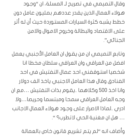
وقال التميمي في تصريح لـ المسلة، ان “وجود
هولاء العمال الذين يقدر عددهم بمليون عامل دون
خطط يشبه كثرة السيارات المستوردة حيث أن له أثر
على الاقتصاد والبطالة وخروج الاموال والامن
الجنائي”.
وتابع التميمي ان من يقول ان العامل الأجنبي يعمل
افضل من العراقي وان العراقي سلطان مخطا انا
شخصيا استوقفني احد عمال التفتيش في احد
الفنادق وقال هذا العامل الاجنبي ياخذ الف دولار
وانا اخذ ٥٠٠ وكلاهما ..يقوم بذات التفتيش …مع ان
وجه العامل العراقي سمحا ومبتسما وحريصا…ولا
ادري ..لماذا الاصرار على وجود هولاء العمال الاجانب
… هل ان مغنية الحي لاتطرب؟ “.
وأضاف انه “لم يتم تشريع قانون خاص بالعمالة