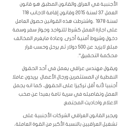
الأجنبية في العراق والقانون المطبق هو قانون
العمل ٣٧ لسنة ٢٠١٥ وقانون إقامة الاجانب ١١٨
لسنة ١٩٧٨ ..واشترطت هذه القوانين حصول العامل
على اجازة العمل كشرط للتواجد وجواز سفر وسمة
دخول وشروط أمنية أخرى. وعادة مايغرم المخالف
مبلغ لايزيد عن ٥٠٠ دولار ثم يرحل وحسب قرار
محكمة التحقيق”.
ويقول مهندس عراقي يعمل في أحد الحقول
النفطية ان المستثمرين ورجال الأعمال يريدون عاملا
أجنبيا لأنه أقل تركيزا على الحقوق، كما انه يجمل
العمل وتفاصيله في سرية تامة بعيدا عن صخب
الاعلام واحاديث المجتمع.
ويجبر القانون العراقي الشركات الأجنبية على
تشغيل العراقيين بالنسبة الأكبر من القوة العاملة،