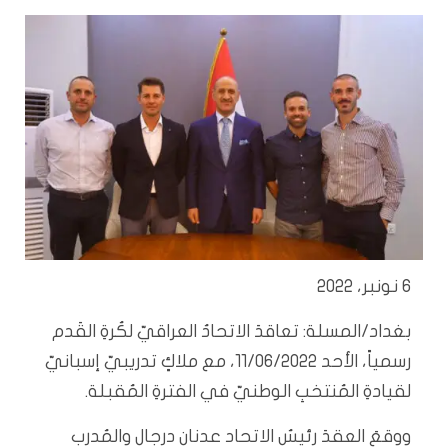
6 نونبر، 2022
بغداد/المسلة: تعاقدَ الاتحادُ العراقيّ لكُرةِ القَدم
رسمياً، الأحد 11/06/2022، مع ملاكٍ تدريبيّ إسبانيّ
لقيادةِ المُنتخبِ الوطنيّ في الفترةِ المُقبلة.
ووقعَ العقدَ رئيسُ الاتحاد عدنان درجال والمُدرب