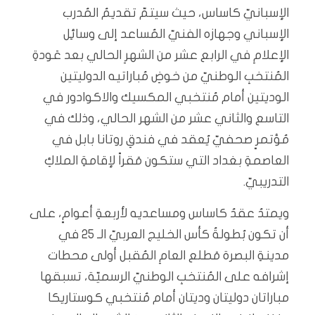
الإسبانيّ كاساس، حيث سيتمّ تقديمُ المُدرب
الإسباني وجهازه الفنيّ المُساعد إلى وسائِل
الإعلامِ في الرابع عشر من الشهرِ الحالي بعد عَودةِ
المُنتخبِ الوطنيّ من خوضِ مُباراتيه الدوليتين
الوديتين أمام مُنتخبي المكسيك والاكوادور في
التاسع والثاني عشر من الشهر الحالي، وذلك في
مُؤتمرٍ صحفيّ يُعقد في فندقِ روتانا بابل في
العاصمةِ بغداد التي ستكون مَقراً لإقامةِ الملاكِ
التدريبيّ.
ويمتدُ عقدُ كاساس ومساعديه لأربعةِ أعوامٍ، على
أن تكون بُطولةُ كأس الخليج العربيّ الـ 25 في
مدينةِ البصرة مَطلع العامِ المُقبل أولى محطات
إشرافه على المُنتخبِ الوطنيّ الرسميّة، تسبقها
مباراتان دوليتان وديتان أمام مُنتخبي كوستاريكا