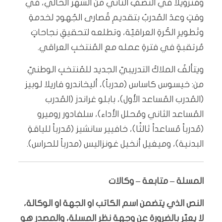
وفنزويلا في النصفِ الثاني من الشهر الحالي، في
وقتٍ وعدَ المُدربُ بتقديمِ قُصارى الجُهودِ لخدمةِ
وتَطويرِ الكُرةِ العراقيّة، وتطلعه لتحقيقِ نجاحاتٍ
مُرتقبةٍ في فترةِ عمله مع المُنتخبِ العراقي.
ويتألفُ الملاكُ التدريبيّ الجديد للمُنتخبِ الوطنيّ
من: خيسوس كاساس (مدرباً)، أليخاندرو فاريلا لوبيز
(المُدرب المُساعد الأول)، بابلو غراندز (المُدرب
المُساعد الثاني ومُحلل الأداء)، سلفادور روميرو
(مُدرباً مُساعداً ثالثًا)، خافيير سانشيز (مُدرباً للياقةِ
البدنية)، وميغيل أنخيل غونزاليس (مدرباً للحراس).
المسلة – متابعة – وكالات
النص الذي يتضمن اسم الكاتب او الجهة او الوكالة،
لا يعبّر بالضرورة عن وجهة نظر المسلة، والمصدر هو