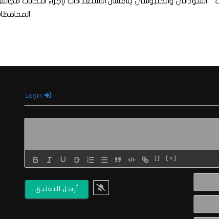
ف
السوداني والحلبوسي يناقشان الاستعدادات لإجراء انتخابات مجالس
المحافظا
Login
{}
[+]
الاسم*
البريد
الالكتروني*