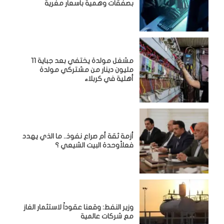
بصفقات وهمية باسعار مغرية
مشغل مولدة يختفي بعد جباية 11
مليون دينار من مشتركي مولدة
أهلية في كربلاء
أزمة ثقة أم صراع نفوذ.. ما الذي يهدد
فعلاًوحدة البيت الشيعي ؟
وزير النفط: وقعنا عقوداً لاستثمار الغاز
مع شركات عالمية