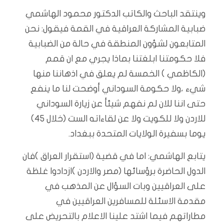
وينتقد الباحث والكاتب الدكتور محمود الهاشمي
ضبابية المشاركة العراقية في القمة فيقول: نحن
المتابعون لشؤون المنطقة في حالة من الضبابية
فلا حكومتنا ابلغتنا بماذا يجري مع ان قمم
(الكاظمي ) الخمسة لم يعلق في اذهاننا منها
شيء ،ولا حكومة السوداني أوضحت لنا ما ينفع
حتى اننا للان لم نفهم شيئأ عن زيارة السوداني
للاردن ولا للكويت ولا عن لقاءاته الست (خلال 45)
يوما بسفيرة الولايات المتحدة ببغداد.
يتابع الهاشمي: اما في قضية (استقرار العراق )فان
الدول الحاضرة برؤسائها (مصر والاردن )ازدادوا غلظة
على العراقيين وبات السؤال عن المذهب في
مقدمة الاسئلة للمسافرين العراقيين في
مطاراتهم فيما اشتد علينا الاعلام بالتحريض على