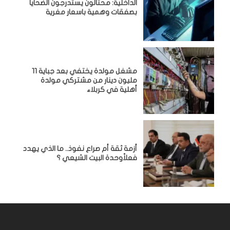
الداخلية: محتالون يستدرجون الضحايا
بصفقات وهمية باسعار مغرية
مشغل مولدة يختفي بعد جباية 11
مليون دينار من مشتركي مولدة
أهلية في كربلاء
أزمة ثقة أم صراع نفوذ.. ما الذي يهدد
فعلاًوحدة البيت الشيعي ؟