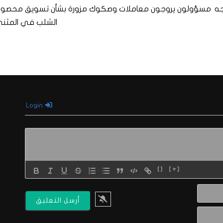
جه
مسؤولون يروجون معاملات وصكوك مزورة بشأن تسويق محصول
الشلب في المثن
Login
{}
[+]
الاسم*
البريد
الالكتروني*