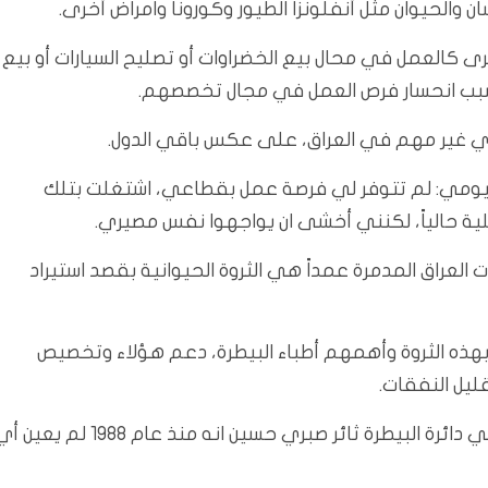
ن والحيوان مثل أنفلونزا الطيور وكورونا وامراض أخرى.
خرى كالعمل في محال بيع الخضراوات أو تصليح السيارات أو بيع
 بسبب انحسار فرص العمل في مجال تخصصهم.
ري غير مهم في العراق، على عكس باقي الدول.
ر قوته اليومي: لم تتوفر لي فرصة عمل بقطاعي، اشتغلت بتلك
 العراق المدمرة عمداً هي الثروة الحيوانية بقصد استيراد
هذه الثروة وأهمهم أطباء البيطرة، دعم هؤلاء وتخصيص
ليل النفقات.
وفي دلالة على الإهمال الحكومي، قال مدير الوبائيات في دائرة البيطرة ثائر صبري حسين انه منذ عام 1988 لم ي