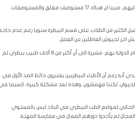
وطالب حسين، بتعيين أطباء البيطرة لحاجة العراق الماسة اليهم، مبينا ان هناك 17 مستوصف مغلق والمستوصفات
قبل الكثير من الطلاب على قسم البيطرة سنويا رغم عدم حاجة
ش اخر لجيوش العاطلين عن العمل.
وشكت نقابة الأطباء البيطريين العراقيين، من ضعف اهتمام الدولة بهم، مشيرة الى أن أكثر من 8 آلاف طبيب بيطري لم
بيدي أنه رغم أن الأطباء البيطريين يعتبرون حائط الصد الأول في
مشترك بين الانسان والحيوان، لكننا مهمشون، وهذه تعد مشكلة كبيرة، لاسيما في
لحالي لموضع الطب البيطري في البلاد ليس بالمستوي
المجال لم يأخذوا دورهم الفعال في ممارسة المهنة.