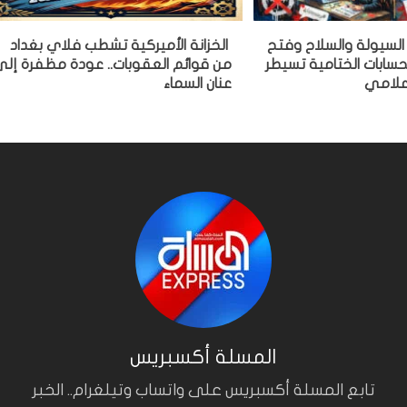
ة السيولة والسلاح وفتح
الخزانة الأميركية تشطب فلاي بغداد
سابات الختامية تسيطر
من قوائم العقوبات.. عودة مظفرة إل
علامي
عنان السماء
المسلة أكسبريس
تابع المسلة أكسبريس على واتساب وتيلغرام.. الخبر