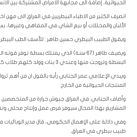
الحيوانية، إضافة الى مجابهة الامراض المشتركة بين الانسا
انصرف الكثير من الاطباء البيطريين في العراق الى مهن ا
الألبان والمخللات أو بيع الشاي في المقاهي وغيرها،
ويقول الطبيب البيطري حسين طاهر : للأسف الطب البيط
ويضيف طاهر (67 سنة) الذي يمتلك بسطة توف
البسطة وتزوجت منها وعندي 3 بنات وولد كلهم طلاب كلية حالياً، لكنني أخشى ان يواجهوا نفس مصيري.
ويبدي الإعلامي عمر الجنابي رأيه بالقول ان من أهم ثروات
المنتجات الحيوانية من الخارج.
وأضاف الجنابي: في العراق جيوش جرارة من المتخصصين ب
المشاريع بهذا المجال سيوفر فرص عمل وإنتاج محلي وتق
طبيب بيطري في العراق.