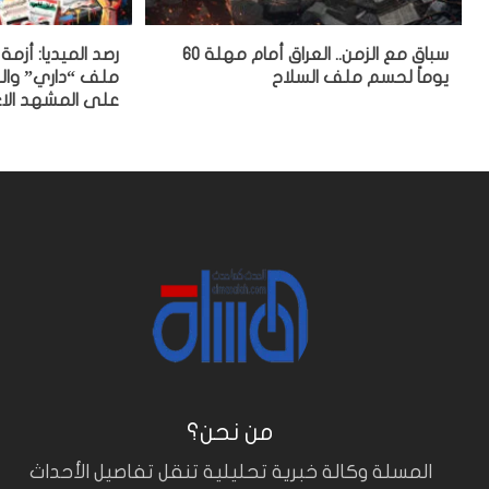
سباق مع الزمن.. العراق أمام مهلة 60
رصد الميديا: أزم
يوماً لحسم ملف السلاح
ملف “داري” والح
على المشهد الا
من نحن؟
المسلة وكالة خبرية تحليلية تنقل تفاصيل الأحداث