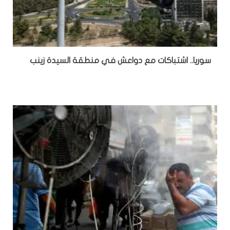
سوريا.. اشتباكات مع دواعش في منطقة السيدة زينب