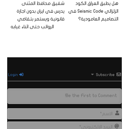
هل يطبق العراق الكود
شقيق محافظ المثنى
الزلزالي Seismic Code في
يدرس في ايران بدون اجازة
التصاميم العامودية؟
قانونية ويستمر بتقاضي
الرواتب حتى اثناء غيابه
Login
Subscribe
الاس
البري
الال