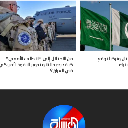
ان وتركيا توقع
من الاحتلال إلى “التحالف الأممي”..
شترك
كيف يعيد الناتو تدوير النفوذ الأمريكي
في العراق؟