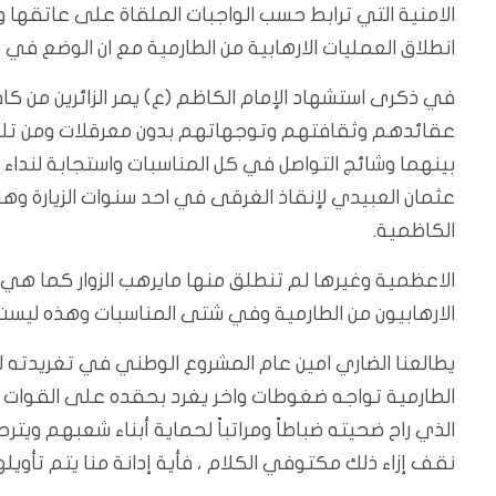
الامنية التي ترابط حسب الواجبات الملقاة على عاتقها 
انطلاق العمليات الارهابية من الطارمية مع ان الوضع في م
في ذكرى استشهاد الإمام الكاظم (ع) يمر الزائرين من ك
عقائدهم وثقافتهم وتوجهاتهم بدون معرقلات ومن تلك
بينهما وشائج التواصل في كل المناسبات واستجابة لنداء
عثمان العبيدي لإنقاذ الغرقى في احد سنوات الزيارة وهي
الكاظمية.
الاعظمية وغيرها لم تنطلق منها مايرهب الزوار كما هي ا
الارهابيون من الطارمية وفي شتى المناسبات وهذه ليست ا
يطالعنا الضاري امين عام المشروع الوطني في تغريدته لي
الطارمية تواجه ضغوطات واخر يغرد بحقده على القوات ال
الذي راح ضحيته ضباطاً ومراتباً لحماية أبناء شعبهم ويتر
نقف إزاء ذلك مكتوفي الكلام ، فأية إدانة منا يتم تأويلها