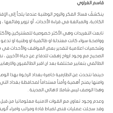
قاسم الغراوي
ينكشفُ فسادُ الفكر والروح الوطنية عندما يلجأ إلى الإق
الكاذبة، والمبالغة في قراءة الأحداث، أو تزوير وقائعها ،
تابعت التغريدات وهي الأكثر خصوصية للمشتركين والأكثر
وواضحة سواء كانت معتدلة او طائفية او وطنية او تدعو ل
وشخصيات اعلامية لتقدير بعض المواقف والأحداث في مح
الصحيح مع وجود ارواح زهقت للدفاع عن حياة الآخرين ، ن
الطائفي بتعابير مختلفة بعد ان اقبر الطائفيون والارهابيو
حينما نتحدث عن الطارمية خاصرة بغداد الرخوة بهذا ال
وامنها يمنح أهمية وأمناً مستداماً لمحافظة بغداد التي
وهذا الوصف ليس شاملا لاهالي المدينة .
وعدم وجود تعاون مع القوات الامنية معلوماتيا من قبل ا
وقد سجلت عمليات قنص لضباط قادة ومراتب وامراء ألوية 