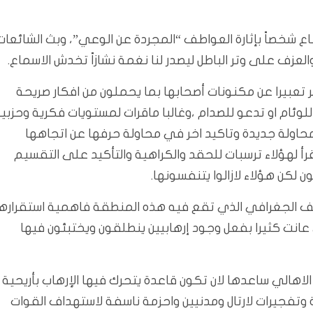
ناع شخصاً بإثارة العواطف “المجردة عن الوعي”، وبث الشائعات
 والعزف على وتر الباطل ليصدر لنا نغمة نشازاً تخدش الاسماع.
 تعبيرا عن مكنونات أصحابها بما يحملون من افكار صريحة
لوئام او تدعو للصدام ،وغالبا ماقرات لمستويات فكرية وحزبي
اولة جديدة وتاكيد اخر في محاولة حرفها عن اتجاهها
قرأ لهؤلاء ترسبات للحقد والكراهية والتأكيد على التقسيم
ن لكن هؤلاء لازالوا يتنفسونها.
وصف الجغرافي الذي تقع فيه هذه المنطقة فاهمية استقرارها
 عانت كثيرا بفعل وجود إرهابيين ينطلقون ويختبئون فيها
لاهالي ساعدها لان تكون قاعدة يتحرك فيها الإرهاب بأريحية
وتفجيرات لارتال ومدنيين واحزمة ناسفة لاستهداف القوات