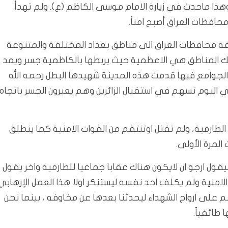
وهذا ماحدث في زيارة الامام موسى الكاظم (ع). ولم تهدأ
حافظات العراق أصبح امناً.
افة محافظات العراق الى مناطق بغداد المختلفة والمتنوعة
 المناطق هي الاعظمية حيث يربطها بالكاظمية جسر ويمد
 الجوامع فيها قدمت هذه المدينة شهيدها البطل رحمه الله
 اليوم تسهم في استقبال الزائرين وهم يعبرون الجسر باتجاه
لطارمية، ولم تقتل اوتنتقم من القوات الامنية كما ينطلق
لمرة الأولى.
قول ارجو ان لايكون هناك عقابا جماعيا للطارمية واخر يقول
امنية ولم يكلف احد نفسه ليستنكر اولا هذا العمل الإرهابي
حم على ارواح الشهداء ليحدثنا بعدها عن مخاوفه ، بينما نحن
 طائفياً.