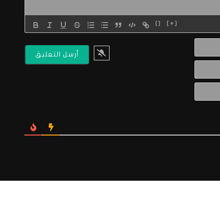
{}
[+]
الاسم*
البريد
الالكتروني*
Website