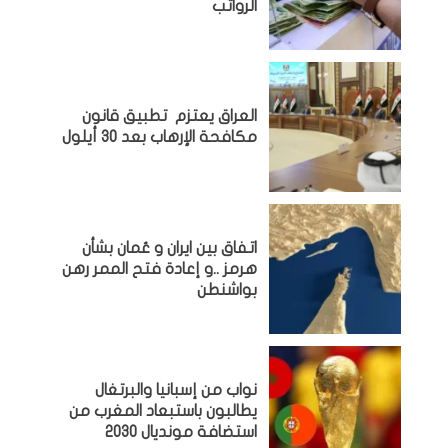
الرواتب
العراق يعتزم تطبيق قانون
مكافحة الإرهاب بعد 30 أيلول
اتفاق بين ايران و عُمان بشأن
هرمز ..و إعادة فتح الممر رهن
بواشنطن
نواب من إسبانيا والبرتغال
يطالبون باستبعاد المغرب من
استضافة مونديال 2030