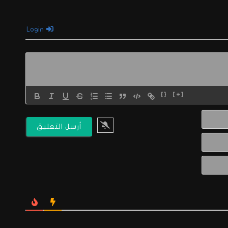
Login
{}
[+]
الاسم*
البريد
الالكتروني*
Website