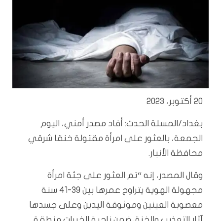
20 أكتوبر، 2023
بغداد/المسلة الحدث: أفاد مصدر أمني، اليوم
الجمعة، بالعثور على امرأة مقتولة خنقا شرقي
محافظة الأنبار.
وقال المصدر، إنه “تم العثور على جثة امرأة
مجهولة الهوية يتراوح عمرها بين 39-41 سنة
معصوبة العينين وموثوقة اليدين وعلى جسدها
آثار التعذيب والخنق ضمن ناحية الخيرات منطقة