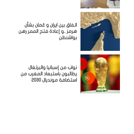
اتفاق بين ايران و عُمان بشأن
هرمز ..و إعادة فتح الممر رهن
بواشنطن
نواب من إسبانيا والبرتغال
يطالبون باستبعاد المغرب من
استضافة مونديال 2030