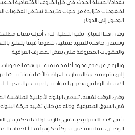
بغداد/المسلة الحدث: في ظل الظروف الاقتصادية الصعبة ا
لضغوطات متزايدة من جهات متربصة تستغل العقوبات ال
الوصول إلى الدولار.
وفي هذا السياق، يشير التحليل الذي أجرته مصادر مطلعة 
وتسعى جاهدة لتقييد عملها، خصوصاً فيما يتعلق بالتعامل
والعقوبات المفروضة على بعض المصارف العراقية.
وبالرغم من عدم وجود أدلة حقيقية تبرر هذه العقوبات،
إلى تشويه صورة المصارف العراقية الأهلية وتقييدها عن
الاقتصاد الوطني ويعرض المواطنين لمزيد من الضغوط الما
وفي الوقت نفسه، تسعى البنوك الأجنبية المنافسة المتو
في السوق المصرفية، وذلك من خلال تقييد حركة البنوك الع
تأتي هذه الاستراتيجية في إطار محاولات لتحكم في الس
الوطني، مما يستدعي تحركاً حكومياً فعالاً لحماية الم