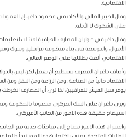
الاقتصادية.
وقال الخبير المالي والأكاديمي محمود داغر، إن العقوبات
على الشكوك لا الأدلة.
وقال داغر في حوار ان المصارف العراقية امتثلت لتعليما
الأموال، والتوسعة في بناء منظومة مراسلين وبنوك وسي
الاقتصادي ألقت بظلالها على الوضع المالي.
وأضاف داغر ان المصرف يستطيع أن يعمل لكن ليس بالدولا
الاقتصاد خالياً من الصناعة، ومن الزراعة ومن النقل ومن 
يوفر سبل العيش للعراقيين، لذا ترى أن المصارف انخرطت بتم
ويرى داغر ان على البنك المركزي مدعوما بالحكومة ومدعو
استيضاح حقيقة هذه الامور من الجانب الأميركي.
واعتبر ان هذه الامور تحتاج إلى مباحثات جدية مع الجانب ا
للولايات المتحدة، يعني باختصار هذه الامور تبدأ دائما من