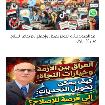
رصد الميديا: طائرة الدولار تهبط.. وإجماع نادر يُحاصر السلاح
قبل 30 أيلول