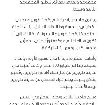
مجموعة وبعدها بدقائق تنطلق المجموعة
الثانية وهكذا.
ويقول صاحب رايات واعلام ركضة طويريج، يحيى
الكطراني: بعد سقوط النظام السابق، ارتأت اللجنة
المنظمة لركضة طويريج المليونية الخالدة، إلى أن
تكون هناك اعلام موحّدة توزّع على المعزّين
والمشاركين لرفعها أثناء الركضة.
وأضاف الكطراني: بدأنا في السنين الأولى بأعداد
بسيطة جدا لم تتجاوز 300 علم، وكانت تُخيّط في
مدينة طويريج من قبل نساء أهالي طويريج، وتُطبع
بشكل بسيط، ويتم شراء القماش من مدينة طويريج
لهذه الأعداد البسيطة.
وتابع صاحب الرايات، وتطور العمل في السنين
اللاحقة، وأصبح العدد أكبر بحدود الالف علم، بدعم