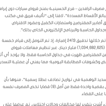
مصرف الرافدين – فرع الحسينيـة بمنح قروض سيارات دون إبرام
الغ الأقساط المسددة”، لافتا إلى “تأليف فريق في مكتب
ق أضابير المقترضين واستمارات الكفيل وعقود الاقتراض
اول الحاسبة والبرنامج الإلكتروني الخاص بذلك”.
وأوضح البيان، أن “عملية التدقيق استمرت لمدة (21) يوما تم خلالها تدقيق 2413 إضبارة، إذ تم التوصل إلى قيام خمسة
موظفين، من بينهم مدير المصرف السابق، باختلاس مبلغ (1,034,682,625) مليار دينار، عبر تنظيم معاملات قروض
 من المقترضين ظهرت في جداول الحاسبة فقط، ولا يوْجد أي أثر
بض وكشوفات المطابقة اليومية؛ مما يعني أن عمليـة التسدي
لتسديد الوهمية في تواريخ تصادف عطلا رسمية”، منوها بأن
“أعمال التدقيق بموضوع الاختلاسات في المصرف تتعلق بقضية واحدة فقط من أصل (9) قضايا تخص المصرف نفسه
ا على القضاء.
 أشرت بتقرير لها مخالفات وحالات اختلاس، تم عرضها على