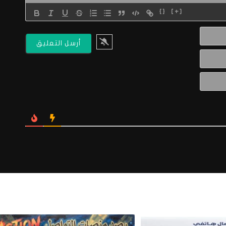
{}
[+]
الاسم*
البريد
الالكتروني*
Website