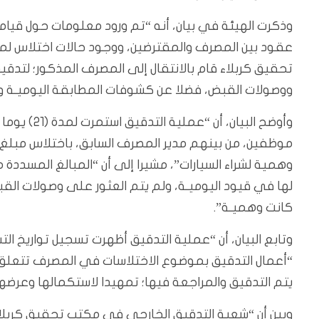
وذكرت الهيئة في بيان، أنه “تم ورود معلومات حول قيام 
عقود بين المصرف والمقترضين، ووجود حالات اختلاس لمب
تحقيق كربلاء قام بالانتقال إلى المصرف المذكور؛ لتدقي
ووصولات القبض، فضلا عن كشوفات المطابقة اليوميـة وجد
وهمية لشراء السيارات”، مشيرا إلى أن “المبالغ المسددة
لها في قيود اليوميـة، ولم يتم العثور على وصولات الق
كانت وهميـة”.
وتابع البيان، أن “عملية التدقيق أظهرت تسجيل تواريخ ا
يتم التدقيق والمراجعة فيها؛ تمهيدا لاستكمالها وعرضه
وبين أن “شعبة التدقيق الخارجي في مكتب تحقيق كربلاء