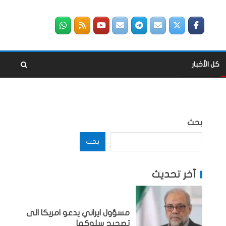
كل الأخبار
بحث
بحث
آخر تحديث
مسؤول ايراني يدعو امريكا الى
تصحيح سلوكها