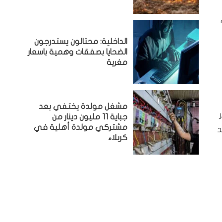
الداخلية: محتالون يستدرجون
الضحايا بصفقات وهمية باسعار
مغرية
مشغل مولدة يختفي بعد
جباية 11 مليون دينار من
مشتركي مولدة أهلية في
د
كربلاء