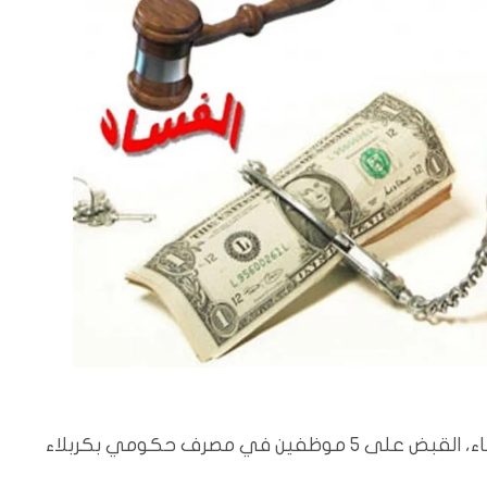
أعلنت هيئة النزاهة الاتحادية، اليوم الثلاثاء، القبض على 5 موظفين في مصرف حكومي بكربلاء