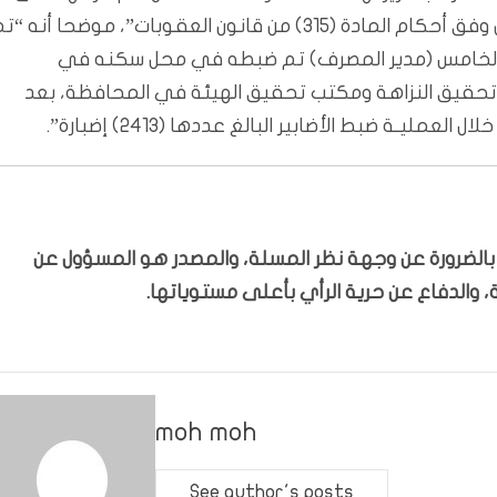
القاضي المختص الذي أصدر قراره بالقبض على المتهمين وفق أحكام المادة (315) من قانون العقوبات”، موضحا أنه 
حين إن المتـهم الخامس (مدير المصرف) تم ضبطه في محل سكنه في
تحقيق النزاهة ومكتب تحقيق الهيئة في المحافظة، بعد
ـة ضبط الأضابير البالغ عددها (2413) إضبارة”.
ّر بالضرورة عن وجهة نظر المسلة، والمصدر هو المسؤول عن
 والدفاع عن حرية الرأي بأعلى مستوياتها.
moh moh
See author's posts